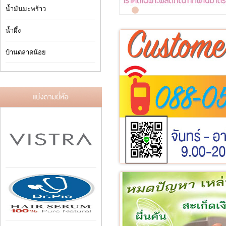
น้ำมันมะพร้าว
น้ำผึ้ง
บ้านตลาดน้อย