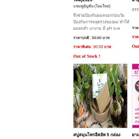
แชมพูอัญชัน (โฉมใหม่)
สรร
จึงช่วยป้องกันผมหงอกก่อนวัย
ป้องกันการหลุดร่วงของผม ทำให้
ราค
ผมดกดำ เงางาม มี pH ระห
ราค
ราคาปกติ
:
90.00
บาท
Out
ราคาพิเศษ
: 80.00
บาท
Out of Stock !
สบู่สมุนไพรอีสอัพ 5 กล่อง
ยาม