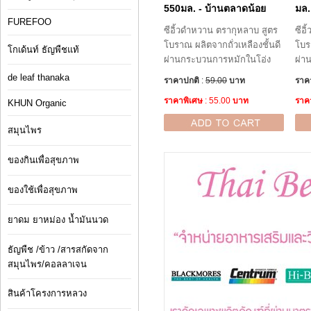
550มล. - บ้านตลาดน้อย
มล.
FUREFOO
ซีอิ้วดำหวาน ตรากุหลาบ สูตร
ซีอ
โบราณ ผลิตจากถั่วเหลืองชั้นดี
โบร
โกเด้นท์ ธัญพืชแท้
ผ่านกระบวนการหมักในโอ่ง
ผ่า
de leaf thanaka
ราคาปกติ
:
59.00
บาท
ราค
ราคาพิเศษ
: 55.00
บาท
ราค
KHUN Organic
สมุนไพร
ของกินเพื่อสุขภาพ
ของใช้เพื่อสุขภาพ
ยาดม ยาหม่อง น้ำมันนวด
ธัญพืช /ข้าว /สารสกัดจาก
สมุนไพร/คอลลาเจน
สินค้าโครงการหลวง