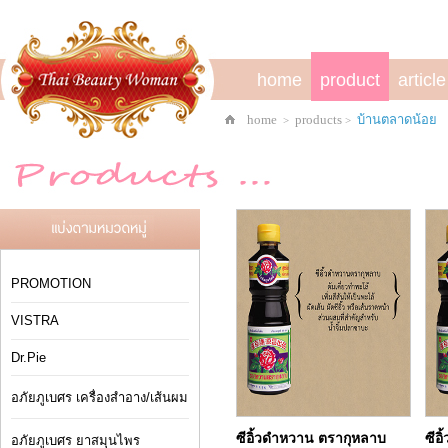
home
product
article
home
products
บ้านตลาดน้อย
>
>
PROMOTION
VISTRA
Dr.Pie
อภัยภูเบศร เครื่องสำอาง/เส้นผม
ซีอิ้วดำหวาน ตรากุหลาบ
ซีอ
อภัยภูเบศร ยาสมุนไพร