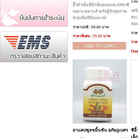
แชมพ
อิ๊วดำเค็มที่มีกลิ่นหอมและรสชาติ
เซรั
เฉพาะเหมาะสำหรับผู้รักสุขภาพ
สระท
ช่วยเพิ่มสีสันและรส
หอม
ราคาปกติ
:
59.00
บาท
ราค
ราคาพิเศษ
: 55.00
บาท
ราค
Out
ยาแคปซูลขมิ้นชัน อภัยภูเบศร
ซีอ
เล็