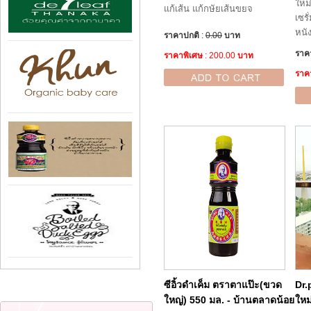
ใหม่
แก้เส้น แก้กษัยเส้น​ข​ยจ
เซรั
หนั
ราคาปกติ
:
0.00
บาท
ราค
ราคาพิเศษ
: 200.00
บาท
ราค
ซีอิ้วดำเค็ม ตราตาแป๊ะ(ขวด
Dr.
ใหญ่) 550 มล. - บ้านตลาดน้อย
ใหม